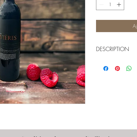
Aj
DESCRIPTION
Pinot noir, d'appellatio
avec la complicité d'Yv
moyenne. Nez ouvert, su
cerise, mûre. La bouch
tanins marqués. Bel éq